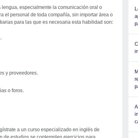
 lengua, especialmente la comunicación oral o
L
ra el personal de toda compañía, sin importar área o
a
iarias para las que es necesaria esta habilidad son:
p
s.
C
i
M
tes y proveedores.
r
p
ias o foros.
A
i
c
gístrate a un curso especializado en inglés de
n de estudios se contemplen ejercicios para