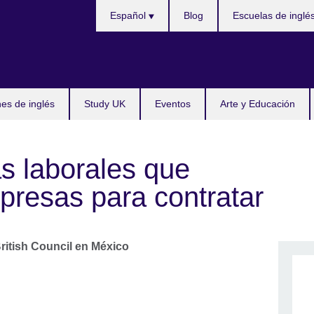
Choose
Español
Blog
Escuelas de inglé
your
language
s de inglés
Study UK
Eventos
Arte y Educación
s laborales que
presas para contratar
ritish Council en México