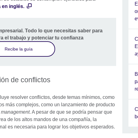
E
 en inglés.
o
e
mpresarial. Todo lo que necesitas saber para
ra el trabajo y potenciar tu confianza
C
E
Recibe la guía
a
B
ión de conflictos
p
r
cluye resolver conflictos, desde temas mínimos, como
ctos más complejos, como un lanzamiento de producto
C
a
management
. A pesar de que se podría pensar que
b
tarea de los altos mandos de una compañía, la
onal es necesaria para lograr los objetivos esperados.