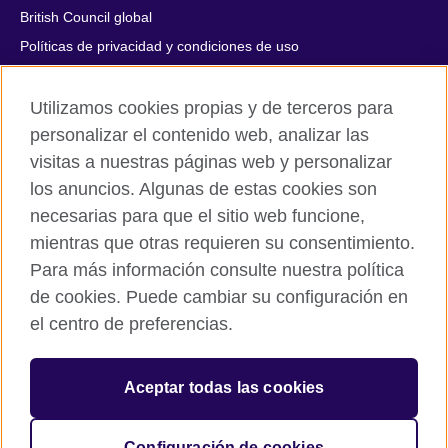
British Council global
Políticas de privacidad y condiciones de uso
Accesibilidad
Utilizamos cookies propias y de terceros para
Cookies
personalizar el contenido web, analizar las
Quejas y comentarios
visitas a nuestras páginas web y personalizar
Mapa del sitio
los anuncios. Algunas de estas cookies son
necesarias para que el sitio web funcione,
© 2026 British Council
All cultural activities in Mexico are carried out by British Council
mientras que otras requieren su consentimiento.
Asociados A.C., a not-for-profit entity established to undertake
Para más información consulte nuestra política
cultural activities, including the promotion and diffusion of British
de cookies. Puede cambiar su configuración en
culture in Mexico, the fostering of cultural relations and mutual
el centro de preferencias.
understanding, the promotion of the English language, and the
advancement of cultural, scientific, technological, and other
forms of cooperation between the United Kingdom and Mexico.
Aceptar todas las cookies
The United Kingdom’s international organisation for cultural
relations and educational opportunities.
A registered charity: 209131 (England and Wales) SC037733
Configuración de cookies