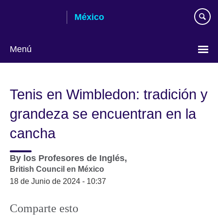
Skip
México
to
main
content
Menú
Choose
your
Tenis en Wimbledon: tradición y
language
grandeza se encuentran en la
cancha
By
los Profesores de Inglés,
British Council en México
18 de Junio de 2024 - 10:37
Comparte esto