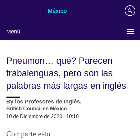
Skip
México
to
main
content
Menú
Choose
your
Pneumon… qué? Parecen
language
trabalenguas, pero son las
palabras más largas en inglés
By
los Profesores de Inglés,
British Council en México
10 de Diciembre de 2020 - 10:10
Comparte esto