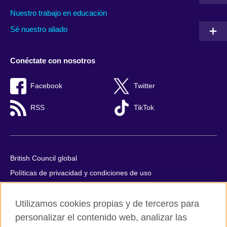
Nuestro trabajo en educación
Sé nuestro aliado
Conéctate con nosotros
Facebook
Twitter
RSS
TikTok
British Council global
Políticas de privacidad y condiciones de uso
Accesibilidad
Utilizamos cookies propias y de terceros para
Cookies
personalizar el contenido web, analizar las
Quejas y comentarios