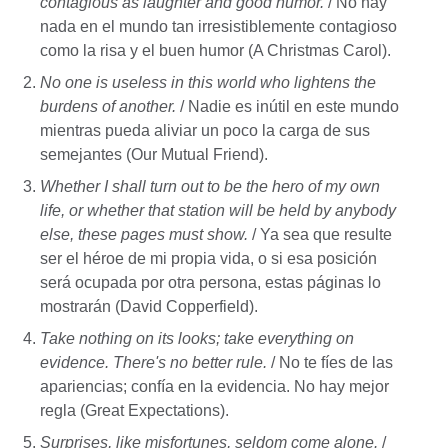
contagious as laughter and good humor.
/ No hay
nada en el mundo tan irresistiblemente contagioso
como la risa y el buen humor (A Christmas Carol).
No one is useless in this world who lightens the
burdens of another.
/ Nadie es inútil en este mundo
mientras pueda aliviar un poco la carga de sus
semejantes (Our Mutual Friend).
Whether I shall turn out to be the hero of my own
life, or whether that station will be held by anybody
else, these pages must show.
/ Ya sea que resulte
ser el héroe de mi propia vida, o si esa posición
será ocupada por otra persona, estas páginas lo
mostrarán (David Copperfield).
Take nothing on its looks; take everything on
evidence. There's no better rule.
/ No te fíes de las
apariencias; confía en la evidencia. No hay mejor
regla (Great Expectations).
Surprises, like misfortunes, seldom come alone.
/