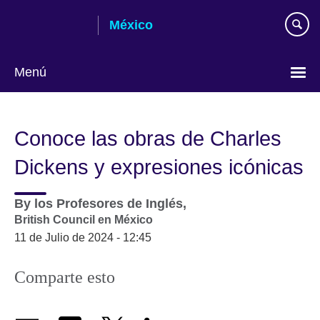
Skip
México
to
main
content
Menú
Choose
your
Conoce las obras de Charles
language
Dickens y expresiones icónicas
By
los Profesores de Inglés,
British Council en México
11 de Julio de 2024 - 12:45
Comparte esto