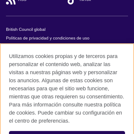
British Council global
Políticas de privacidad y condiciones de uso
Accesibilidad
Utilizamos cookies propias y de terceros para
Cookies
personalizar el contenido web, analizar las
Quejas y comentarios
visitas a nuestras páginas web y personalizar
Mapa del sitio
los anuncios. Algunas de estas cookies son
necesarias para que el sitio web funcione,
© 2026 British Council
mientras que otras requieren su consentimiento.
All cultural activities in Mexico are carried out by British Council
Asociados A.C., a not-for-profit entity established to undertake
Para más información consulte nuestra política
cultural activities, including the promotion and diffusion of British
de cookies. Puede cambiar su configuración en
culture in Mexico, the fostering of cultural relations and mutual
el centro de preferencias.
understanding, the promotion of the English language, and the
advancement of cultural, scientific, technological, and other
forms of cooperation between the United Kingdom and Mexico.