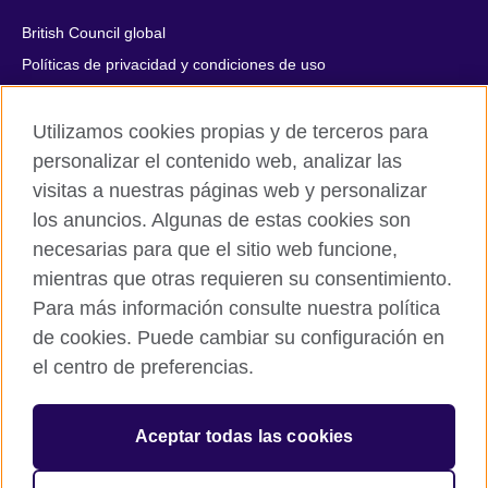
British Council global
Políticas de privacidad y condiciones de uso
Accesibilidad
Utilizamos cookies propias y de terceros para
Cookies
personalizar el contenido web, analizar las
Quejas y comentarios
visitas a nuestras páginas web y personalizar
Mapa del sitio
los anuncios. Algunas de estas cookies son
necesarias para que el sitio web funcione,
© 2026 British Council
All cultural activities in Mexico are carried out by British Council
mientras que otras requieren su consentimiento.
Asociados A.C., a not-for-profit entity established to undertake
Para más información consulte nuestra política
cultural activities, including the promotion and diffusion of British
de cookies. Puede cambiar su configuración en
culture in Mexico, the fostering of cultural relations and mutual
el centro de preferencias.
understanding, the promotion of the English language, and the
advancement of cultural, scientific, technological, and other
forms of cooperation between the United Kingdom and Mexico.
Aceptar todas las cookies
The United Kingdom’s international organisation for cultural
relations and educational opportunities.
A registered charity: 209131 (England and Wales) SC037733