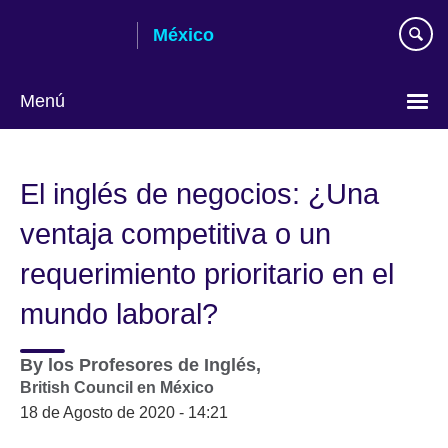
Skip
México
to
main
content
Menú
Choose
your
El inglés de negocios: ¿Una
language
ventaja competitiva o un
requerimiento prioritario en el
mundo laboral?
By
los Profesores de Inglés,
British Council en México
18 de Agosto de 2020 - 14:21