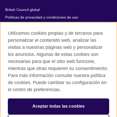
British Council global
Políticas de privacidad y condiciones de uso
Accesibilidad
Utilizamos cookies propias y de terceros para
Cookies
personalizar el contenido web, analizar las
Quejas y comentarios
visitas a nuestras páginas web y personalizar
Mapa del sitio
los anuncios. Algunas de estas cookies son
necesarias para que el sitio web funcione,
© 2026 British Council
mientras que otras requieren su consentimiento.
All cultural activities in Mexico are carried out by British Council
Asociados A.C., a not-for-profit entity established to undertake
Para más información consulte nuestra política
cultural activities, including the promotion and diffusion of British
de cookies. Puede cambiar su configuración en
culture in Mexico, the fostering of cultural relations and mutual
el centro de preferencias.
understanding, the promotion of the English language, and the
advancement of cultural, scientific, technological, and other
forms of cooperation between the United Kingdom and Mexico.
Aceptar todas las cookies
The United Kingdom’s international organisation for cultural
relations and educational opportunities.