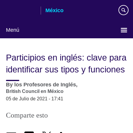
Skip
México
to
main
content
Menú
Choose
your
Participios en inglés: clave para
language
identificar sus tipos y funciones
By
los Profesores de Inglés,
British Council en México
05 de Julio de 2021 - 17:41
Comparte esto