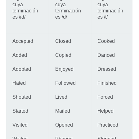
cuya
cuya
cuya
terminación
terminación
terminación
es /id/
es /d/
es /t/
Accepted
Closed
Cooked
Added
Copied
Danced
Adopted
Enjoyed
Dressed
Hated
Followed
Finished
Shouted
Lived
Forced
Started
Mailed
Helped
Visited
Opened
Practiced
Waited
Phoned
Stepped