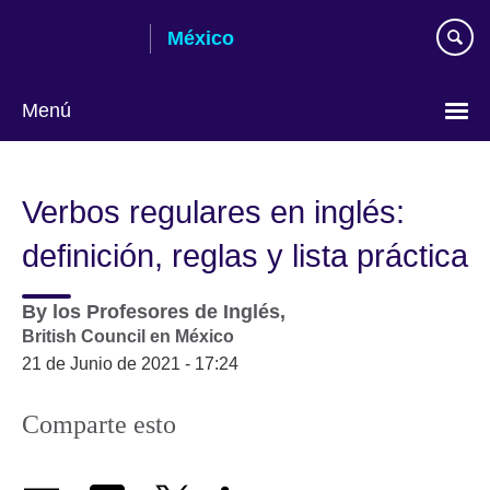
Skip
México
to
main
content
Menú
Choose
your
Verbos regulares en inglés:
language
definición, reglas y lista práctica
By
los Profesores de Inglés,
British Council en México
21 de Junio de 2021 - 17:24
Comparte esto