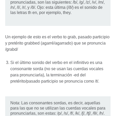
pronunciadas, son las siguientes: /b/, /g/, /z/, /v/, /m/,
/n/, /l/, /r/, y /ð/. Ojo: esta última (/ð/) es el sonido de
las letras th en, por ejemplo, they.
Un ejemplo de esto es el verbo to grab, pasado participio
y pretérito grabbed (agarré/agarrado) que se pronuncia
/grabd/
Si el último sonido del verbo en el infinitivo es una
consonante sorda (no se usan las cuerdas vocales
para pronunciarla), la terminación -ed del
pretérito/pasado participio se pronuncia como /t/.
Nota: Las consonantes sordas, es decir, aquellas
para las que no se utilizan las cuerdas vocales para
pronunciarlas, son estas: /p/, /s/, /f/, /k/, /ʃ/, /tʃ/, /θ/, /h/.