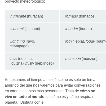
proyecto meteorológico:
hurricane
(huracán)
tornado
(tornado)
tsunami
(tsunami)
thunder
(trueno)
lightning
(rayo,
fog
(niebla),
foggy
(brum
relámpago)
mist
(neblina,
monsoon
(monzón)
llovizna),
misty
(neblinoso)
En resumen, el tiempo atmosférico no es solo un tema
aburrido del que nos valemos para evitar conversaciones
en torno a asuntos más personales. Trata de
cómo se
vive en todo el mundo
, de cómo es y cómo respira el
planeta. ¡Disfruta con él!