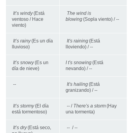
It’s windy
(Está
The wind is
ventoso / Hace
blowing
(Sopla viento) / --
viento)
It’s rainy
(Es un día
It's raining
(Está
lluvioso)
lloviendo) / --
It’s snowy
(Es un
I t's snowing
(Está
día de nieve)
nevando) / --
--
It's hailing
(Está
granizando) / --
It’s stormy
(El día
-- /
There's a storm
(Hay
está tormentoso)
una tormenta)
It’s dry
(Está seco,
-- / --