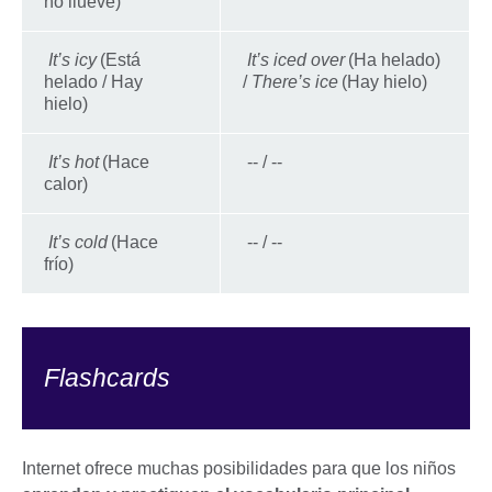
no llueve)
It’s icy
(Está
It’s iced over
(Ha helado)
helado / Hay
/
There’s ice
(Hay hielo)
hielo)
It’s hot
(Hace
-- / --
calor)
It’s cold
(Hace
-- / --
frío)
Flashcards
Internet ofrece muchas posibilidades para que los niños