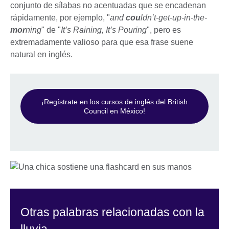
conjunto de sílabas no acentuadas que se encadenan
rápidamente, por ejemplo, "
and
cou
ldn’t-get-up-in-the-
mor
ning
" de "
It’s Raining, It’s Pouring
", pero es
extremadamente valioso para que esa frase suene
natural en inglés.
¡Regístrate en los cursos de inglés del British
Council en México!
Otras palabras relacionadas con la
lluvia