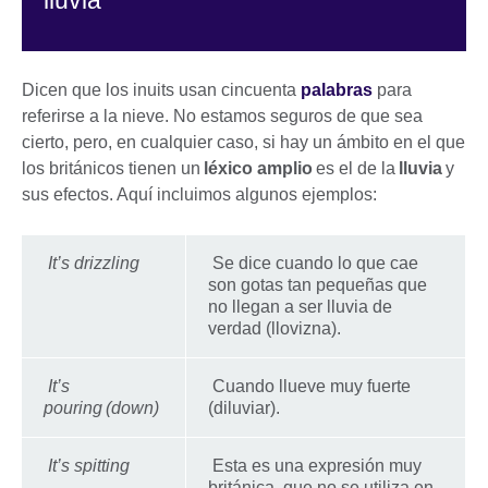
Dicen que los inuits usan cincuenta
palabras
para
referirse a la nieve. No estamos seguros de que sea
cierto, pero, en cualquier caso, si hay un ámbito en el que
los británicos tienen un
léxico amplio
es el de la
lluvia
y
sus efectos. Aquí incluimos algunos ejemplos:
It’s drizzling
Se dice cuando lo que cae
son gotas tan pequeñas que
no llegan a ser lluvia de
verdad (llovizna).
It’s
Cuando llueve muy fuerte
pouring (down)
(diluviar).
It’s spitting
Esta es una expresión muy
británica, que no se utiliza en