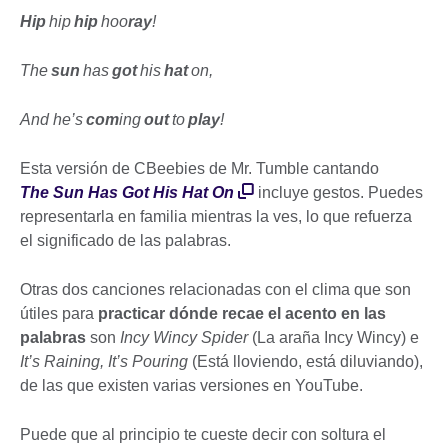
Hip
hip
hip
hoo
ray
!
The
sun
has
got
his
hat
on,
And he’s
com
ing
out
to
play
!
Esta versión de CBeebies de Mr. Tumble cantando
The Sun Has Got His Hat On
incluye gestos. Puedes
representarla en familia mientras la ves, lo que refuerza
el significado de las palabras.
Otras dos canciones relacionadas con el clima que son
útiles para
practicar dónde recae el acento en las
palabras
son
Incy Wincy Spider
(La araña Incy Wincy) e
It’s Raining, It’s Pouring
(Está lloviendo, está diluviando),
de las que existen varias versiones en YouTube.
Puede que al principio te cueste decir con soltura el