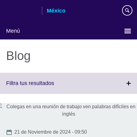
Skip
México
to
main
content
Menú
Choose
your
Blog
language
Click
Filtra tus resultados
to
expand.
More
information
available.
Date
21 de Noviembre de 2024 - 09:50