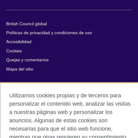
British Council global
Políticas de privacidad y condiciones de uso
Accesibilidad
Cookies
Quejas y comentarios
Mapa del sitio
© 2026 British Council
All cultural activities in Mexico are carried out by British Council
Utilizamos cookies propias y de terceros para
Asociados A.C., a not-for-profit entity established to undertake
personalizar el contenido web, analizar las visitas
cultural activities, including the promotion and diffusion of British
a nuestras páginas web y personalizar los
culture in Mexico, the fostering of cultural relations and mutual
understanding, the promotion of the English language, and the
anuncios. Algunas de estas cookies son
advancement of cultural, scientific, technological, and other
necesarias para que el sitio web funcione,
forms of cooperation between the United Kingdom and Mexico.
mientras que otras requieren su consentimiento.
The United Kingdom’s international organisation for cultural