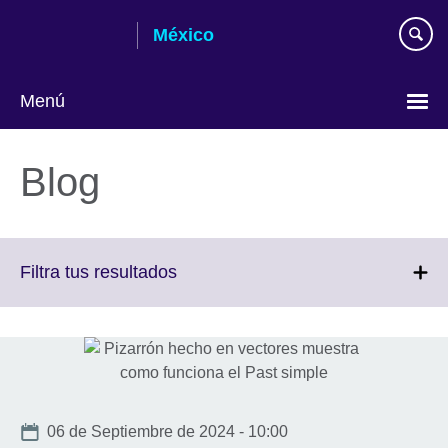
Skip
México
to
main
content
Menú
Choose
your
Blog
language
Click
Filtra tus resultados
to
expand.
More
information
available.
Date
06 de Septiembre de 2024 - 10:00