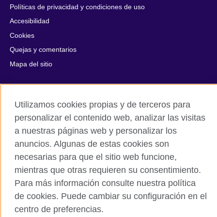
Políticas de privacidad y condiciones de uso
Accesibilidad
Cookies
Quejas y comentarios
Mapa del sitio
© 2026 British Council
All cultural activities in Mexico are carried out by British Council
Utilizamos cookies propias y de terceros para
Asociados A.C., a not-for-profit entity established to undertake
personalizar el contenido web, analizar las visitas
cultural activities, including the promotion and diffusion of British
a nuestras páginas web y personalizar los
culture in Mexico, the fostering of cultural relations and mutual
understanding, the promotion of the English language, and the
anuncios. Algunas de estas cookies son
advancement of cultural, scientific, technological, and other
necesarias para que el sitio web funcione,
forms of cooperation between the United Kingdom and Mexico.
mientras que otras requieren su consentimiento.
The United Kingdom’s international organisation for cultural
Para más información consulte nuestra política
relations and educational opportunities.
A registered charity: 209131 (England and Wales) SC037733
de cookies. Puede cambiar su configuración en el
(Scotland).
centro de preferencias.