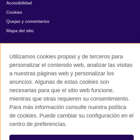
Accesibilidad
Cookies
Quejas y comentarios
Mapa del sitio
© 2026 British Council
All cultural activities in Mexico are carried out by British Council
Utilizamos cookies propias y de terceros para
Asociados A.C., a not-for-profit entity established to undertake
personalizar el contenido web, analizar las visitas
cultural activities, including the promotion and diffusion of British
a nuestras páginas web y personalizar los
culture in Mexico, the fostering of cultural relations and mutual
understanding, the promotion of the English language, and the
anuncios. Algunas de estas cookies son
advancement of cultural, scientific, technological, and other
necesarias para que el sitio web funcione,
forms of cooperation between the United Kingdom and Mexico.
mientras que otras requieren su consentimiento.
The United Kingdom’s international organisation for cultural
Para más información consulte nuestra política
relations and educational opportunities.
A registered charity: 209131 (England and Wales) SC037733
de cookies. Puede cambiar su configuración en el
(Scotland).
centro de preferencias.