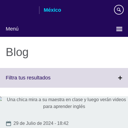
Skip
México
to
main
content
Menú
Choose
your
Blog
language
Click
Filtra tus resultados
to
expand.
More
information
available.
Date
29 de Julio de 2024 - 18:42