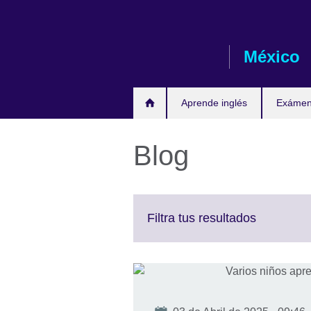
Skip
to
main
México
content
Aprende inglés
Exámene
Blog
Click
Filtra tus resultados
to
expand.
More
informati
available.