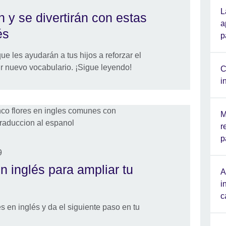
L
 y se divertirán con estas
a
és
p
e les ayudarán a tus hijos a reforzar el
ir nuevo vocabulario. ¡Sigue leyendo!
C
i
M
r
p
9
n inglés para ampliar tu
A
i
c
s en inglés y da el siguiente paso en tu