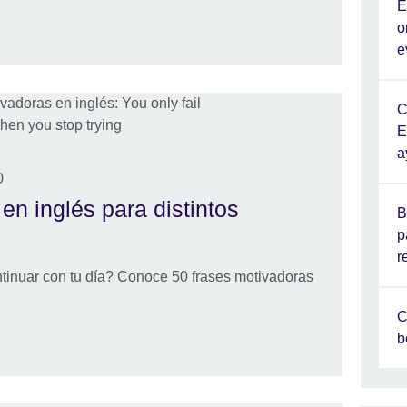
E
o
e
C
E
a
0
en inglés para distintos
B
p
r
ntinuar con tu día? Conoce 50 frases motivadoras
C
b