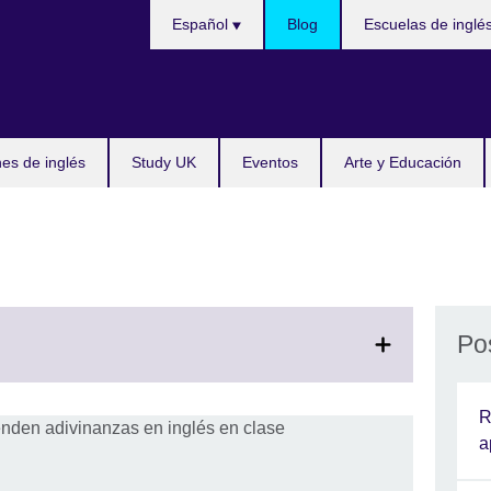
Choose
Español
Blog
Escuelas de inglé
your
language
s de inglés
Study UK
Eventos
Arte y Educación
Po
R
on
a