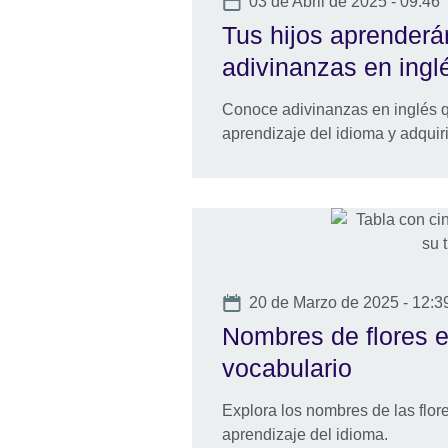
Date
03 de Abril de 2025 - 09:46
Tus hijos aprenderán
adivinanzas en ingl
Conoce adivinanzas en inglés qu
aprendizaje del idioma y adquir
Date
20 de Marzo de 2025 - 12:3
Nombres de flores e
vocabulario
Explora los nombres de las flore
aprendizaje del idioma.