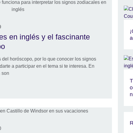
9
¡
s en inglés y el fascinante
a
po
del horóscopo, por lo que conocer los signos
rte a participar en el tema si te interesa. En
s son
T
o
n
R
0