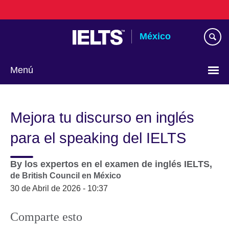
Skip
to
main
México
content
Menú
Choose
your
Mejora tu discurso en inglés
language
para el speaking del IELTS
By
los expertos en el examen de inglés IELTS,
de British Council en México
30 de Abril de 2026 - 10:37
Comparte esto