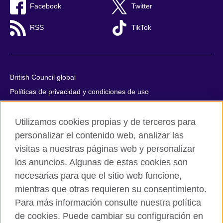
Facebook
Twitter
RSS
TikTok
British Council global
Políticas de privacidad y condiciones de uso
Accesibilidad
Utilizamos cookies propias y de terceros para
Cookies
personalizar el contenido web, analizar las
Quejas y comentarios
visitas a nuestras páginas web y personalizar
Mapa del sitio
los anuncios. Algunas de estas cookies son
necesarias para que el sitio web funcione,
© 2026 British Council
mientras que otras requieren su consentimiento.
All cultural activities in Mexico are carried out by British Council
Asociados A.C., a not-for-profit entity established to undertake
Para más información consulte nuestra política
cultural activities, including the promotion and diffusion of British
de cookies. Puede cambiar su configuración en
culture in Mexico, the fostering of cultural relations and mutual