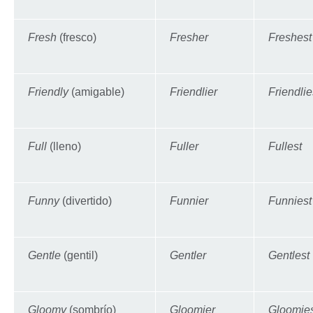
Fresh
(fresco)
Fresher
Freshest
Friendly
(amigable)
Friendlier
Friendlie
Full
(lleno)
Fuller
Fullest
Funny
(divertido)
Funnier
Funniest
Gentle
(gentil)
Gentler
Gentlest
Gloomy
(sombrío)
Gloomier
Gloomies