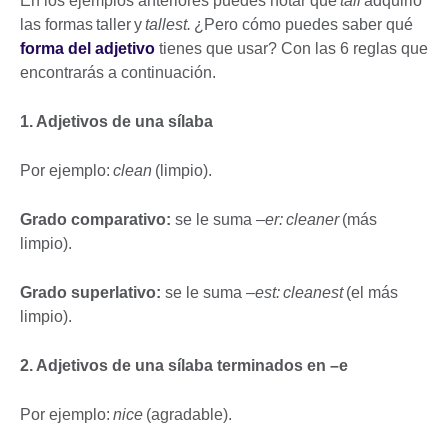
En los ejemplos anteriores puedes notar que
tall
adquirió
las formas taller y
tallest.
¿Pero cómo puedes saber qué
forma del adjetivo
tienes que usar? Con las 6 reglas que
encontrarás a continuación.
1. Adjetivos de una sílaba
Por ejemplo:
clean
(limpio).
Grado comparativo:
se le suma
–er: cleaner
(más
limpio).
Grado superlativo:
se le suma
–est: cleanest
(el más
limpio).
2. Adjetivos de una sílaba terminados en –e
Por ejemplo:
nice
(agradable).