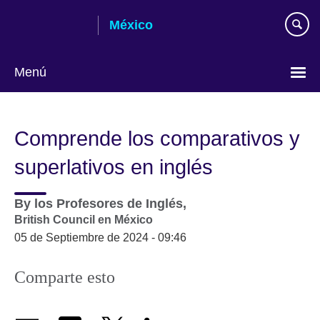
Skip
México
to
main
content
Menú
Choose
your
Comprende los comparativos y
language
superlativos en inglés
By
los Profesores de Inglés,
British Council en México
05 de Septiembre de 2024 - 09:46
Comparte esto