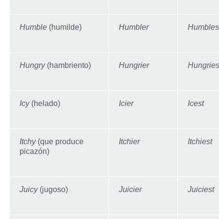
Humble
(humilde)
Humbler
Humbles
Hungry
(hambriento)
Hungrier
Hungries
Icy
(helado)
Icier
Icest
Itchy
(que produce
Itchier
Itchiest
picazón)
Juicy
(jugoso)
Juicier
Juiciest