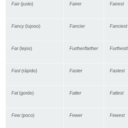
Fair
(justo)
Fairer
Fairest
Fancy
(lujoso)
Fancier
Fanciest
Far
(lejos)
Further/farther
Furthest/
Fast
(rápido)
Faster
Fastest
Fat
(gordo)
Fatter
Fattest
Few
(poco)
Fewer
Fewest