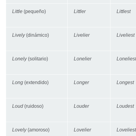
Little
(pequeño)
Littler
Littlest
Lively
(dinámico)
Livelier
Liveliest
Lonely
(solitario)
Lonelier
Lonelies
Long
(extendido)
Longer
Longest
Loud
(ruidoso)
Louder
Loudest
Lovely
(amoroso)
Lovelier
Loveliest