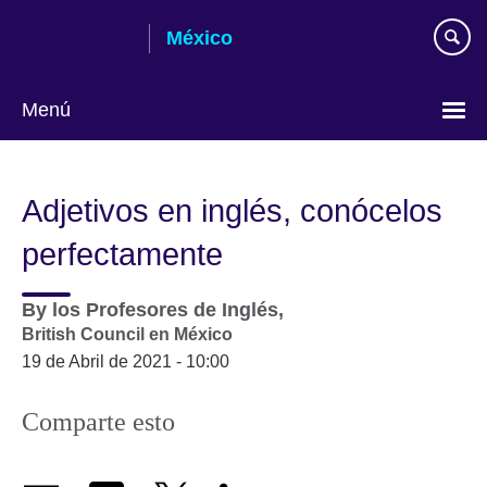
Skip
México
to
main
content
Menú
Choose
your
Adjetivos en inglés, conócelos
language
perfectamente
By
los Profesores de Inglés,
British Council en México
19 de Abril de 2021 - 10:00
Comparte esto