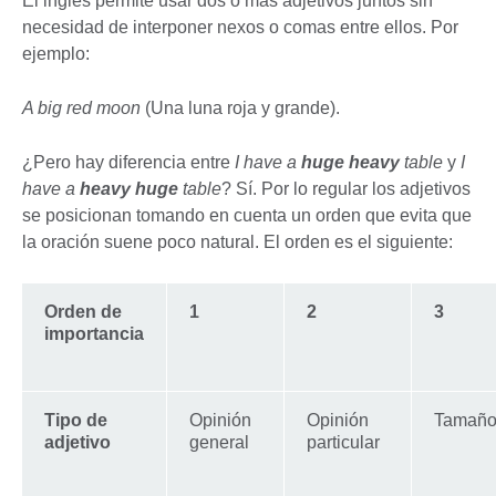
El inglés permite usar dos o más adjetivos juntos sin
necesidad de interponer nexos o comas entre ellos. Por
ejemplo:
A big red moon
(Una luna roja y grande).
¿Pero hay diferencia entre
I have a
huge heavy
table
y
I
have a
heavy huge
table
? Sí. Por lo regular los adjetivos
se posicionan tomando en cuenta un orden que evita que
la oración suene poco natural. El orden es el siguiente:
Orden de
1
2
3
importancia
Tipo de
Opinión
Opinión
Tamaño
adjetivo
general
particular