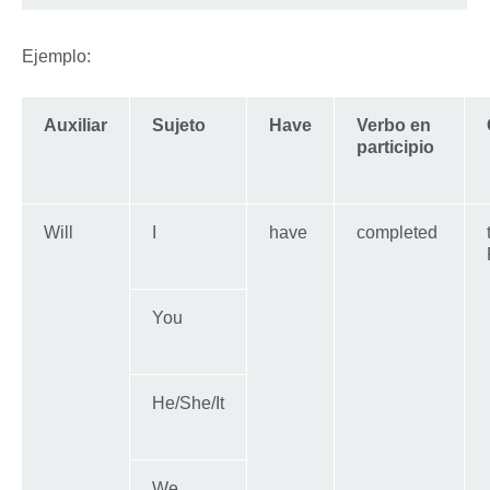
Ejemplo:
Auxiliar
Sujeto
Have
Verbo en
participio
Will
I
have
completed
You
He/She/It
We