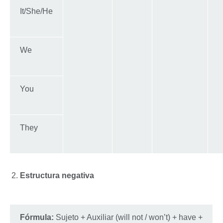
It/She/He
We
You
They
Estructura negativa
Fórmula:
Sujeto + Auxiliar (will not / won’t) + have +