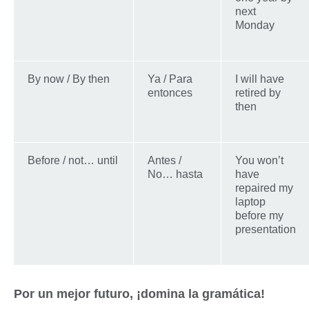
next
Monday
By now / By then
Ya / Para
I will have
entonces
retired by
then
Before / not… until
Antes /
You won’t
No… hasta
have
repaired my
laptop
before my
presentation
Por un mejor futuro, ¡domina la gramática!