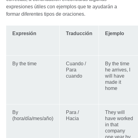
expresiones útiles con ejemplos que te ayudarán a
formar diferentes tipos de oraciones.
Expresión
Traducción
Ejemplo
By the time
Cuando /
By the time
Para
he arrives, I
cuando
will have
made it
home
By
Para /
They will
(hora/día/mes/año)
Hacia
have worked
in that
company
one year by