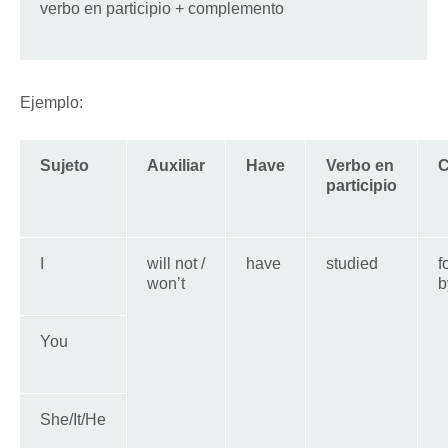
verbo en participio + complemento
Ejemplo:
Sujeto
Auxiliar
Have
Verbo en
C
participio
I
will not /
have
studied
f
won’t
b
You
She/It/He