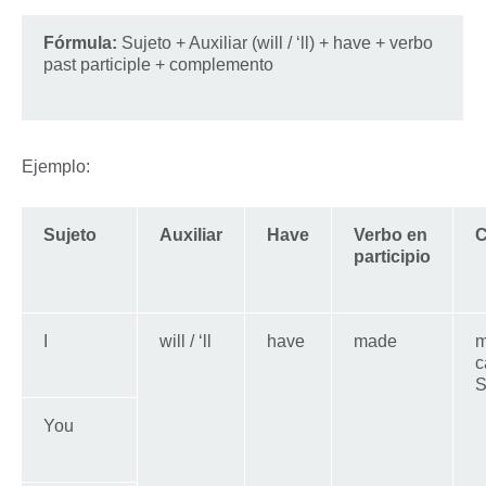
Fórmula:
Sujeto + Auxiliar (will / ‘ll) + have + verbo
past participle + complemento
Ejemplo:
Sujeto
Auxiliar
Have
Verbo en
C
participio
I
will / ‘ll
have
made
m
c
S
You