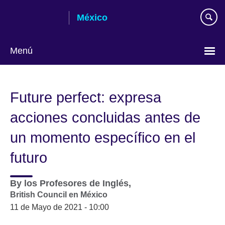
Skip
México
to
main
content
Menú
Choose
your
Future perfect: expresa
language
acciones concluidas antes de
un momento específico en el
futuro
By
los Profesores de Inglés,
British Council en México
11 de Mayo de 2021 - 10:00