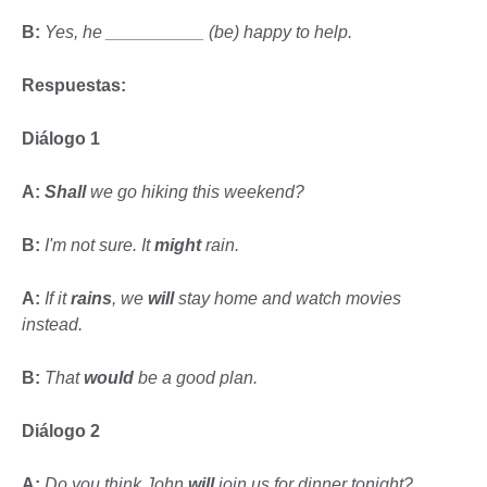
B:
Yes, he __________ (be) happy to help.
Respuestas:
Diálogo 1
A:
Shall
we go hiking this weekend?
B:
I'm not sure. It
might
rain.
A:
If it
rains
, we
will
stay home and watch movies
instead.
B:
That
would
be a good plan.
Diálogo 2
A:
Do you think John
will
join us for dinner tonight?