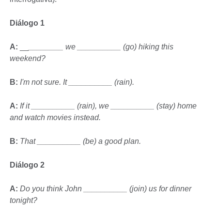
Diálogo 1
A:
__
________ we __________ (go) hiking this
weekend?
B:
I'm not sure. It __________ (rain).
A:
If it __________ (rain), we __________ (stay) home
and watch movies instead.
B:
That __________ (be) a good plan.
Diálogo 2
A:
Do you think John __________ (join) us for dinner
tonight?