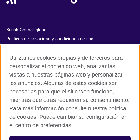
British Council global
Políticas de privacidad y condiciones de uso
Accesibilidad
Utilizamos cookies propias y de terceros para
Cookies
personalizar el contenido web, analizar las
Quejas y comentarios
visitas a nuestras páginas web y personalizar
Mapa del sitio
los anuncios. Algunas de estas cookies son
necesarias para que el sitio web funcione,
© 2026 British Council
mientras que otras requieren su consentimiento.
All cultural activities in Mexico are carried out by British Council
Asociados A.C., a not-for-profit entity established to undertake
Para más información consulte nuestra política
cultural activities, including the promotion and diffusion of British
de cookies. Puede cambiar su configuración en
culture in Mexico, the fostering of cultural relations and mutual
el centro de preferencias.
understanding, the promotion of the English language, and the
advancement of cultural, scientific, technological, and other
forms of cooperation between the United Kingdom and Mexico.