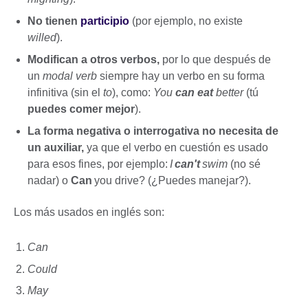
No tienen
participio
(por ejemplo, no existe
willed
).
Modifican a otros verbos,
por lo que después de
un
modal verb
siempre hay un verbo en su forma
infinitiva (sin el
to
), como:
You
can eat
better
(tú
puedes comer mejor
).
La forma negativa o interrogativa no necesita de
un auxiliar,
ya que el verbo en cuestión es usado
para esos fines, por ejemplo:
I
can't
swim
(no sé
nadar) o
Can
you drive? (¿Puedes manejar?).
Los más usados en inglés son:
Can
Could
May