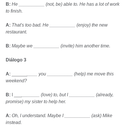
B:
He __________ (not, be) able to. He has a lot of work
to finish.
A:
That's too bad. He __________ (enjoy) the new
restaurant.
B:
Maybe we __________ (invite) him another time.
Diálogo 3
A:
______
____ you __________ (help) me move this
weekend?
B:
I ___
_______ (love) to, but I __________ (already,
promise) my sister to help her.
A:
Oh, I understand. Maybe I __________ (ask) Mike
instead.