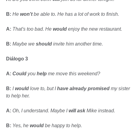
B:
He
won't
be able to. He has a lot of work to finish.
A:
That's too bad. He
would
enjoy the new restaurant.
B:
Maybe we
should
invite him another time.
Diálogo 3
A:
Could
you
help
me move this weekend?
B:
I
would
love to, but I
have already promised
my sister
to help her.
A:
Oh, I understand. Maybe I
will ask
Mike instead.
B:
Yes, he
would
be happy to help.