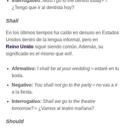
Interrogativo:
Must I go to the dentist today?
=
¿Tengo que ir al dentista hoy?
Shall
En los últimos tiempos ha caído en desuso en Estados
Unidos dentro de la lengua informal, pero en
Reino Unido
sigue siendo común. Además, su
significado es el mismo que
will
.
Afirmativo:
I shall be at your wedding
= estaré en tu
boda.
Negativo:
You shall not go to the party
= no vas a ir
a la fiesta.
Interrogativo:
Shall we go to the theatre
tomorrow?
= ¿Vamos al teatro mañana?
Should