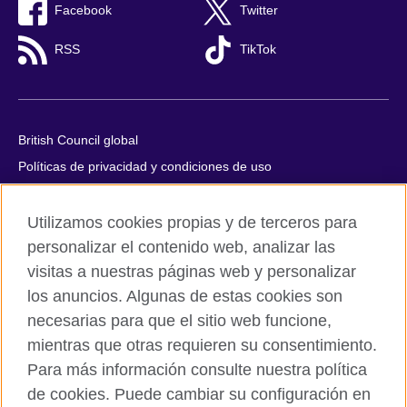
Facebook
Twitter
RSS
TikTok
British Council global
Políticas de privacidad y condiciones de uso
Accesibilidad
Utilizamos cookies propias y de terceros para
Cookies
personalizar el contenido web, analizar las
Quejas y comentarios
visitas a nuestras páginas web y personalizar
Mapa del sitio
los anuncios. Algunas de estas cookies son
necesarias para que el sitio web funcione,
© 2026 British Council
All cultural activities in Mexico are carried out by British Council
mientras que otras requieren su consentimiento.
Asociados A.C., a not-for-profit entity established to undertake
Para más información consulte nuestra política
cultural activities, including the promotion and diffusion of British
de cookies. Puede cambiar su configuración en
culture in Mexico, the fostering of cultural relations and mutual