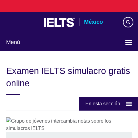
Skip
to
main
México
content
Menú
Choose
your
Examen IELTS simulacro gratis
language
online
En esta sección