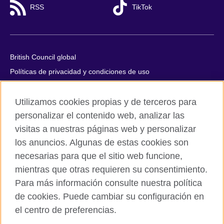
RSS
TikTok
British Council global
Políticas de privacidad y condiciones de uso
Accesibilidad
Utilizamos cookies propias y de terceros para
Cookies
personalizar el contenido web, analizar las
Quejas y comentarios
visitas a nuestras páginas web y personalizar
Mapa del sitio
los anuncios. Algunas de estas cookies son
necesarias para que el sitio web funcione,
© 2026 British Council
mientras que otras requieren su consentimiento.
All cultural activities in Mexico are carried out by British Council
Asociados A.C., a not-for-profit entity established to undertake
Para más información consulte nuestra política
cultural activities, including the promotion and diffusion of British
de cookies. Puede cambiar su configuración en
culture in Mexico, the fostering of cultural relations and mutual
el centro de preferencias.
understanding, the promotion of the English language, and the
advancement of cultural, scientific, technological, and other