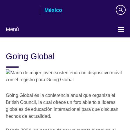
Skip
México
to
main
content
Menú
Choose
your
Going Global
language
Going Global es la conferencia anual que organiza el
British Council, la cual ofrece un foro abierto a líderes
globales de educación internacional para que discutan
hechos de actualidad.