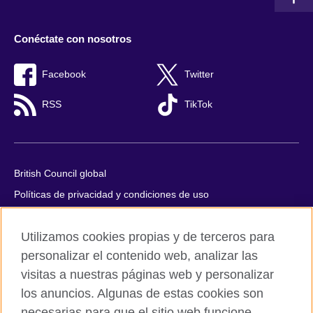
Conéctate con nosotros
Facebook
Twitter
RSS
TikTok
British Council global
Políticas de privacidad y condiciones de uso
Accesibilidad
Utilizamos cookies propias y de terceros para
Cookies
personalizar el contenido web, analizar las
Quejas y comentarios
visitas a nuestras páginas web y personalizar
Mapa del sitio
los anuncios. Algunas de estas cookies son
necesarias para que el sitio web funcione,