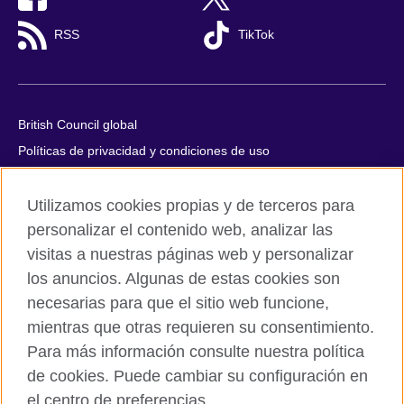
RSS
TikTok
British Council global
Políticas de privacidad y condiciones de uso
Accesibilidad
Utilizamos cookies propias y de terceros para
Cookies
personalizar el contenido web, analizar las
Quejas y comentarios
visitas a nuestras páginas web y personalizar
Mapa del sitio
los anuncios. Algunas de estas cookies son
necesarias para que el sitio web funcione,
© 2026 British Council
mientras que otras requieren su consentimiento.
All cultural activities in Mexico are carried out by British Council
Asociados A.C., a not-for-profit entity established to undertake
Para más información consulte nuestra política
cultural activities, including the promotion and diffusion of British
de cookies. Puede cambiar su configuración en
culture in Mexico, the fostering of cultural relations and mutual
el centro de preferencias.
understanding, the promotion of the English language, and the