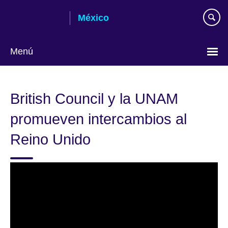
Skip
México
to
main
content
Menú
Choose
your
British Council y la UNAM
language
promueven intercambios al
Reino Unido