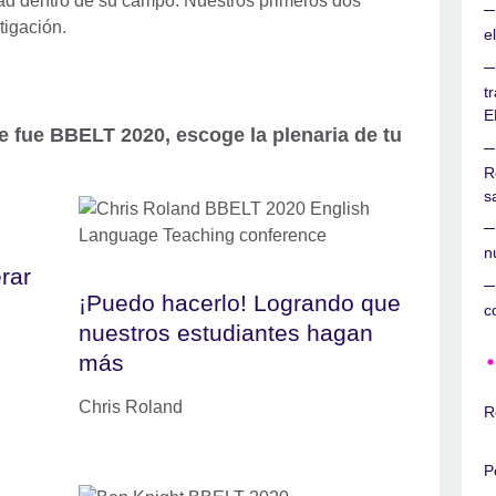
dad dentro de su campo. Nuestros primeros dos
tigación.
e
t
E
e fue BBELT 2020, escoge la plenaria de tu
R
s
n
rar
¡Puedo hacerlo! Logrando que
c
nuestros estudiantes hagan
más
Chris Roland
R
P