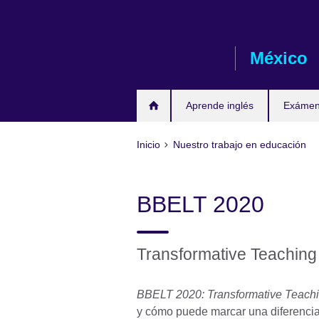
Skip
to
main
México
content
Aprende inglés
Exámene
Inicio
Nuestro trabajo en educación
BBELT 2020
Transformative Teaching
BBELT 2020: Transformative Teach
y cómo puede marcar una diferencia 