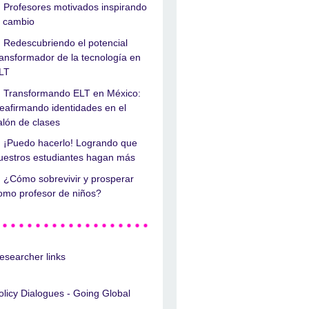
Profesores motivados inspirando
l cambio
Redescubriendo el potencial
ransformador de la tecnología en
LT
Transformando ELT en México:
eafirmando identidades en el
alón de clases
¡Puedo hacerlo! Logrando que
uestros estudiantes hagan más
¿Cómo sobrevivir y prosperar
omo profesor de niños?
esearcher links
olicy Dialogues - Going Global