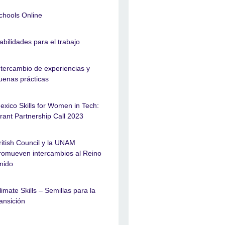
chools Online
abilidades para el trabajo
ntercambio de experiencias y
uenas prácticas
exico Skills for Women in Tech:
rant Partnership Call 2023
ritish Council y la UNAM
romueven intercambios al Reino
nido
limate Skills – Semillas para la
ransición