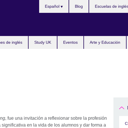
Choose
Español
Blog
Escuelas de inglé
your
language
s de inglés
Study UK
Eventos
Arte y Educación
ing
, fue una invitación a reflexionar sobre la profesión
C
significativa en la vida de los alumnos y dar forma a