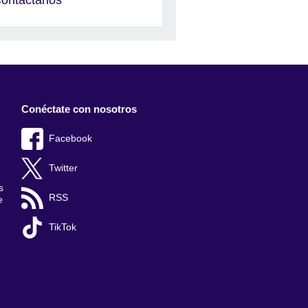
Conéctate con nosotros
Facebook
Twitter
s
RSS
e
TikTok