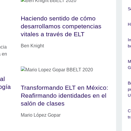
S
Haciendo sentido de cómo
H
desarrollamos competencias
vitales a través de ELT
I
Ben Knight
b
M
G
al
B
ogía
Transformando ELT en México:
p
Reafirmando identidades en el
U
salón de clases
C
Mario López Gopar
t