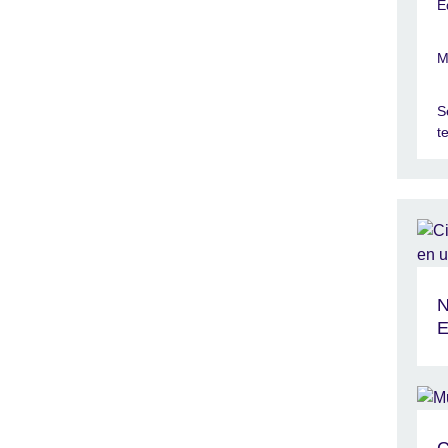
E
M
S
t
N
E
C