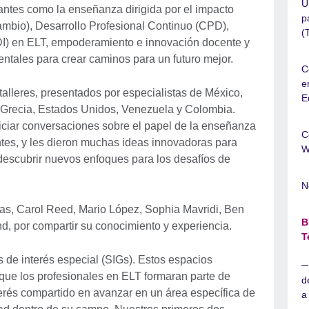
U
antes como la enseñanza dirigida por el impacto
p
cambio), Desarrollo Profesional Continuo (CPD),
(
EDI) en ELT, empoderamiento e innovación docente y
entales para crear caminos para un futuro mejor.
C
e
talleres, presentados por especialistas de México,
E
, Grecia, Estados Unidos, Venezuela y Colombia.
niciar conversaciones sobre el papel de la enseñanza
C
ntes, y les dieron muchas ideas innovadoras para
W
descubrir nuevos enfoques para los desafíos de
N
tas, Carol Reed, Mario López, Sophia Mavridi, Ben
B
nd, por compartir su conocimiento y experiencia.
T
 de interés especial (SIGs). Estos espacios
que los profesionales en ELT formaran parte de
d
erés compartido en avanzar en un área específica de
a