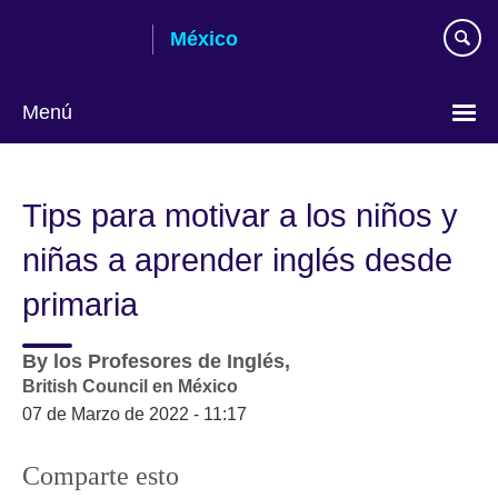
Skip
México
to
main
content
Menú
Choose
your
Tips para motivar a los niños y
language
niñas a aprender inglés desde
primaria
By
los Profesores de Inglés,
British Council en México
07 de Marzo de 2022 - 11:17
Comparte esto