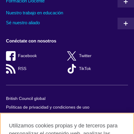
Formación Docente
Nuestro trabajo en educación
Sé nuestro aliado
Conéctate con nosotros
Facebook
Twitter
RSS
TikTok
British Council global
Políticas de privacidad y condiciones de uso
Accesibilidad
Utilizamos cookies propias y de terceros para
Cookies
personalizar el contenido web, analizar las
Quejas y comentarios