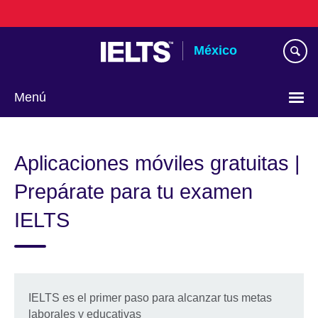
Skip
to
main
México
content
Menú
Choose
your
Aplicaciones móviles gratuitas |
language
Prepárate para tu examen
IELTS
IELTS es el primer paso para alcanzar tus metas
laborales y educativas