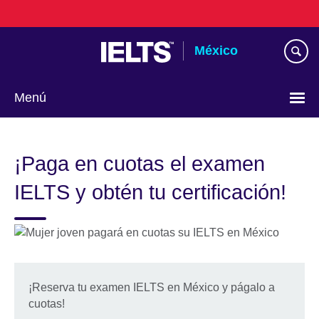
Skip
to
main
México
content
Menú
Choose
your
¡Paga en cuotas el examen
language
IELTS y obtén tu certificación!
¡Reserva tu examen IELTS en México y págalo a
cuotas!