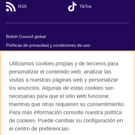
RSS
TikTok
British Council global
Políticas de privacidad y condiciones de uso
Accesibilidad
Utilizamos cookies propias y de terceros para
Cookies
personalizar el contenido web, analizar las
Quejas y comentarios
visitas a nuestras páginas web y personalizar
Mapa del sitio
los anuncios. Algunas de estas cookies son
necesarias para que el sitio web funcione,
© 2026 British Council
mientras que otras requieren su consentimiento.
All cultural activities in Mexico are carried out by British Council
Asociados A.C., a not-for-profit entity established to undertake
Para más información consulte nuestra política
cultural activities, including the promotion and diffusion of British
de cookies. Puede cambiar su configuración en
culture in Mexico, the fostering of cultural relations and mutual
el centro de preferencias.
understanding, the promotion of the English language, and the