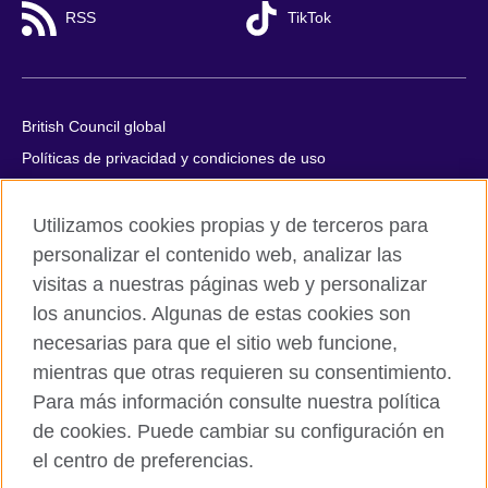
RSS
TikTok
British Council global
Políticas de privacidad y condiciones de uso
Accesibilidad
Utilizamos cookies propias y de terceros para
Cookies
personalizar el contenido web, analizar las
Quejas y comentarios
visitas a nuestras páginas web y personalizar
Mapa del sitio
los anuncios. Algunas de estas cookies son
necesarias para que el sitio web funcione,
© 2026 British Council
All cultural activities in Mexico are carried out by British Council
mientras que otras requieren su consentimiento.
Asociados A.C., a not-for-profit entity established to undertake
Para más información consulte nuestra política
cultural activities, including the promotion and diffusion of British
de cookies. Puede cambiar su configuración en
culture in Mexico, the fostering of cultural relations and mutual
el centro de preferencias.
understanding, the promotion of the English language, and the
advancement of cultural, scientific, technological, and other