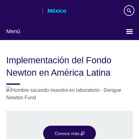
Skip
México
to
main
content
Menú
Choose
your
Implementación del Fondo
language
Newton en América Latina
Conoce más