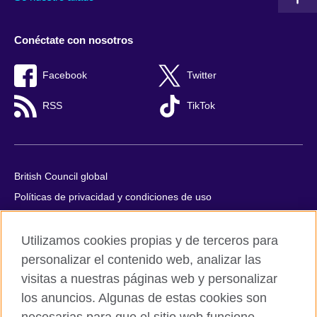
Conéctate con nosotros
Facebook
Twitter
RSS
TikTok
British Council global
Políticas de privacidad y condiciones de uso
Accesibilidad
Utilizamos cookies propias y de terceros para
Cookies
personalizar el contenido web, analizar las
Quejas y comentarios
visitas a nuestras páginas web y personalizar
Mapa del sitio
los anuncios. Algunas de estas cookies son