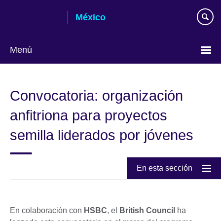
Skip
México
to
main
content
Menú
Choose
your
Convocatoria: organización
language
anfitriona para proyectos
semilla liderados por jóvenes
En esta sección
En colaboración con
HSBC
, el
British Council
ha