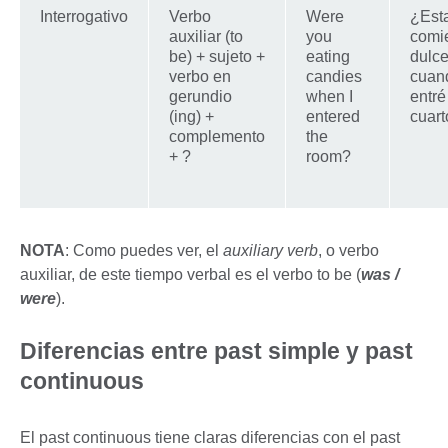
Interrogativo
Verbo
Were
¿Est
auxiliar (to
you
comi
be) + sujeto +
eating
dulc
verbo en
candies
cuan
gerundio
when I
entré
(ing) +
entered
cuar
complemento
the
+ ?
room?
NOTA
: Como puedes ver, el
auxiliary verb
, o verbo
auxiliar, de este tiempo verbal es el verbo to be (
was /
were
).
Diferencias entre past simple y past
continuous
El past continuous tiene claras diferencias con el past