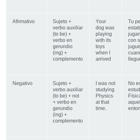
Afirmativo
Sujeto +
Your
Tu pe
verbo auxiliar
dog was
esta
(to be) +
playing
juga
verbo en
with its
con 
gerundio
toys
jugu
(ing) +
when I
cuan
complemento
arrived
llegu
Negativo
Sujeto +
I was not
No e
verbo auxiliar
studying
estu
(to be) + not
Physics
Físic
+ verbo en
at that
aque
gerundio
time.
ento
(ing) +
complemento