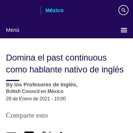
Skip
México
to
main
content
Menú
Choose
your
Domina el past continuous
language
como hablante nativo de inglés
By
los Profesores de Inglés,
British Council en México
28 de Enero de 2021 - 10:00
Comparte esto