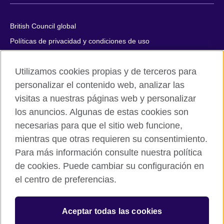
British Council global
Políticas de privacidad y condiciones de uso
Accesibilidad
Utilizamos cookies propias y de terceros para
Cookies
personalizar el contenido web, analizar las
Quejas y comentarios
visitas a nuestras páginas web y personalizar
Mapa del sitio
los anuncios. Algunas de estas cookies son
necesarias para que el sitio web funcione,
© 2026 British Council
All cultural activities in Mexico are carried out by British Council
mientras que otras requieren su consentimiento.
Asociados A.C., a not-for-profit entity established to undertake
Para más información consulte nuestra política
cultural activities, including the promotion and diffusion of British
de cookies. Puede cambiar su configuración en
culture in Mexico, the fostering of cultural relations and mutual
el centro de preferencias.
understanding, the promotion of the English language, and the
advancement of cultural, scientific, technological, and other
forms of cooperation between the United Kingdom and Mexico.
Aceptar todas las cookies
The United Kingdom’s international organisation for cultural
relations and educational opportunities.