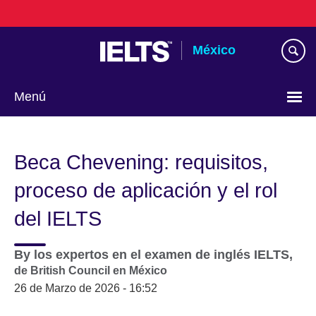
Skip
to
main
México
content
Menú
Choose
your
Beca Chevening: requisitos,
language
proceso de aplicación y el rol
del IELTS
By
los expertos en el examen de inglés IELTS,
de British Council en México
26 de Marzo de 2026 - 16:52